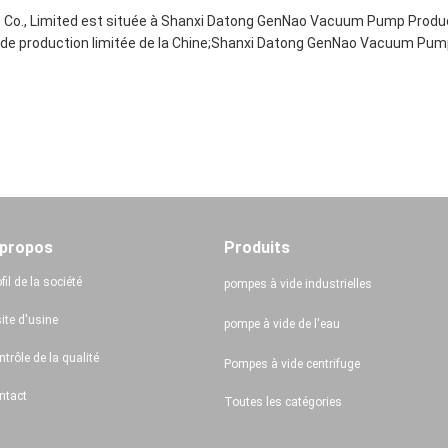
., Limited est située à Shanxi Datong GenNao Vacuum Pump Products 
e production limitée de la Chine;Shanxi Datong GenNao Vacuum Pump 
 propos
Produits
fil de la société
pompes à vide industrielles
ite d'usine
pompe à vide de l'eau
trôle de la qualité
Pompes à vide centrifuge
ntact
Toutes les catégories