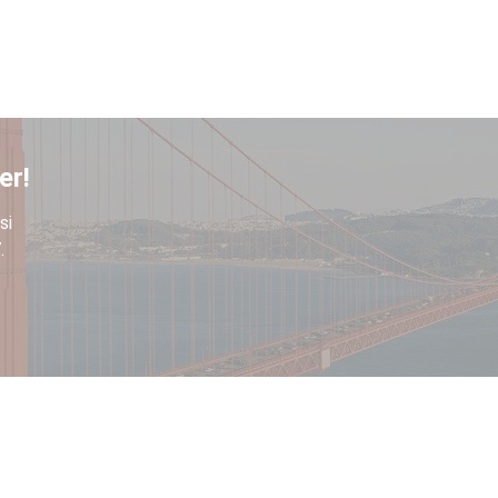
er!
si
.