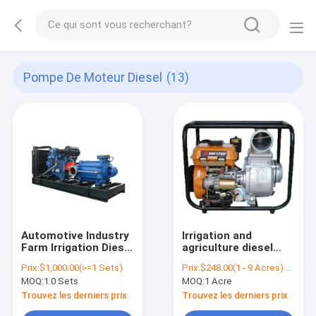
Pompe De Moteur Diesel
(13)
Automotive Industry
Irrigation and
Farm Irrigation Diesel
agriculture diesel
Engine Agricultural
engine portable
Prix:
$1,000.00(>=1 Sets)
Prix:
$248.00(1 - 9 Acres) $220.00(>=10 Acres)
Sized Downhole
water pump set
MOQ:
1.0 Sets
MOQ:
1 Acre
Water Pump
agricultural irrigation
mobile water pump
Trouvez les derniers prix
Trouvez les derniers prix