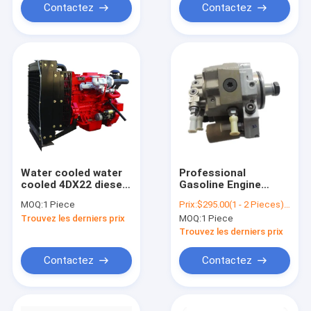
Contactez
Contactez
Water cooled water
Professional
cooled 4DX22 diesel
Gasoline Engine
engine for water
Parts Supplier DCEC
MOQ:
1 Piece
Prix:
$295.00(1 - 2 Pieces) $285.00(3 - 11 Pieces) $275.00(>=12 Pieces)
pump/fire pump
Isde Isbe Diesel
Trouvez les derniers prix
MOQ:
1 Piece
selection
Engine Parts Pump
4988595 / 5258264
Trouvez les derniers prix
Standard
Contactez
Contactez