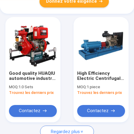
Donnez votre exigence
Good quality HUAQIU
High Efficiency
automotive industry
Electric Centrifugal
fire diesel engine fire
Chemical Liquid
MOQ:
1.0 Sets
MOQ:
1 piece
fighting portable
Ammonia Circulating
Trouvez les derniers prix
Trouvez les derniers prix
water pump and
Mcdl Stainless Steel
rescue equipment
Pump For Heating
15hp emergency for
sea
Contactez
Contactez
Regardez plus