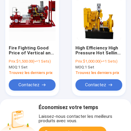
Fire Fighting Good
High Efficiency High
Price of Vertical and
Pressure Hot Selling
Horizontal Fire
Diesel Water
Prix:
$1,500.00(>=1 Sets)
Prix:
$1,000.00(>=1 Sets)
Fighting Pump with
Pumping
MOQ:
1 Set
MOQ:
1 Set
UL and FM Listed
Trouvez les derniers prix
Trouvez les derniers prix
Contactez
Contactez
Économisez votre temps
Laissez-nous contacter les meilleurs
produits avec vous.